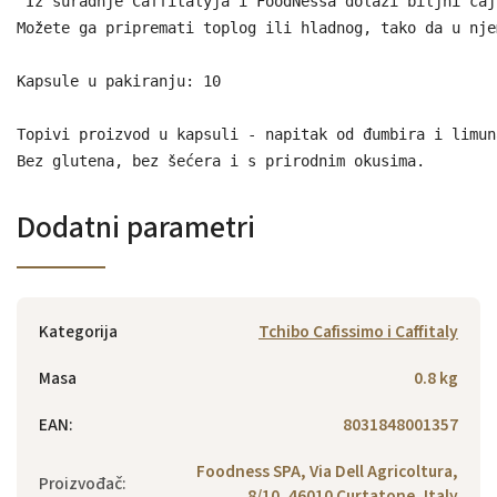
Iz suradnje Caffitalyja i FoodNessa dolazi biljni čaj
Možete ga pripremati toplog ili hladnog, tako da u nje
Kapsule u pakiranju: 10

Topivi proizvod u kapsuli - napitak od đumbira i limun
Bez glutena, bez šećera i s prirodnim okusima.
Dodatni parametri
Kategorija
Tchibo Cafissimo i Caffitaly
Masa
0.8 kg
EAN
:
8031848001357
Foodness SPA, Via Dell Agricoltura,
Proizvođač
:
8/10, 46010 Curtatone, Italy