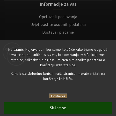
Informacije za vas
Opći uvjeti poslovanja
Uvjeti zaštite osobnih podataka
Dostava i plaćanje
Za kupce
Na stranici Najkava.com koristimo kolačiće kako bismo osigurali
kvalitetno korisničko iskustvo, bez ometanja svih funkcija web
Moj račun
stranice, prikazivanja oglasa i mjerenja te analize podataka o
korištenju web stranice.
Registracija
Prijaviti se
Kako biste slobodno koristili našu stranicu, morate pristati na
korištenje kolačića.
Copyright 2023
NajKava.com
sva prava pridržana
Postavke
Slažem se