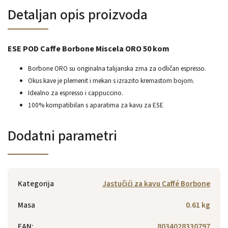
Detaljan opis proizvoda
ESE POD Caffe Borbone Miscela ORO 50 kom
Borbone ORO su originalna talijanska zrna za odličan espresso.
Okus kave je plemenit i mekan s izrazito kremastom bojom.
Idealno za espresso i cappuccino.
100% kompatibilan s aparatima za kavu za ESE
Dodatni parametri
Kategorija
Jastučići za kavu Caffé Borbone
Masa
0.61 kg
EAN
:
8034028330797