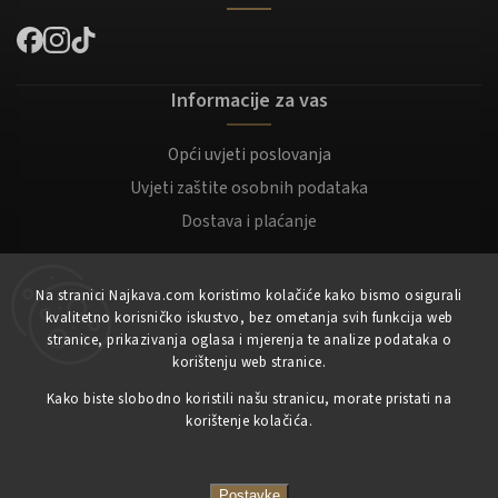
Informacije za vas
Opći uvjeti poslovanja
Uvjeti zaštite osobnih podataka
Dostava i plaćanje
Za kupce
Na stranici Najkava.com koristimo kolačiće kako bismo osigurali
kvalitetno korisničko iskustvo, bez ometanja svih funkcija web
Moj račun
stranice, prikazivanja oglasa i mjerenja te analize podataka o
korištenju web stranice.
Registracija
Prijaviti se
Kako biste slobodno koristili našu stranicu, morate pristati na
korištenje kolačića.
Copyright 2023
NajKava.com
sva prava pridržana
Postavke