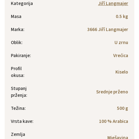
Kategorija
Jiří Langmajer
Masa
0.5 kg
Marka
:
3666 Jiří Langmajer
Oblik
:
U zrnu
Pakiranje
:
Vrećica
Profil
Kiselo
okusa
:
Stupanj
Srednje prženo
prženja
:
Težina
:
500 g
Vrsta kave
:
100 % Arabica
Zemlja
Mješavina