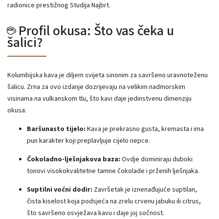
radionice prestižnog Studija Najbrt.
☕ Profil okusa: Što vas čeka u
šalici?
Kolumbijska kava je diljem svijeta sinonim za savršeno uravnoteženu
šalicu. Zrna za ovo izdanje dozrijevaju na velikim nadmorskim
visinama na vulkanskom tlu, što kavi daje jedinstvenu dimenziju
okusa:
Baršunasto tijelo:
Kava je prekrasno gusta, kremasta i ima
pun karakter koji preplavljuje cijelo nepce.
Čokoladno-lješnjakova baza:
Ovdje dominiraju duboki
tonovi visokokvalitetne tamne čokolade i prženih lješnjaka.
Suptilni voćni dodir:
Završetak je iznenađujuće suptilan,
čista kiselost koja podsjeća na zrelu crvenu jabuku ili citrus,
što savršeno osvježava kavu i daje joj sočnost.