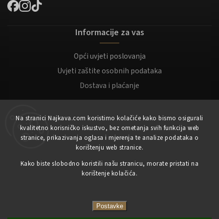
Informacije za vas
Opći uvjeti poslovanja
Uvjeti zaštite osobnih podataka
Dostava i plaćanje
Za kupce
Na stranici Najkava.com koristimo kolačiće kako bismo osigurali
kvalitetno korisničko iskustvo, bez ometanja svih funkcija web
Moj račun
stranice, prikazivanja oglasa i mjerenja te analize podataka o
korištenju web stranice.
Registracija
Kako biste slobodno koristili našu stranicu, morate pristati na
Prijaviti se
korištenje kolačića.
Copyright 2023
NajKava.com
sva prava pridržana
Postavke