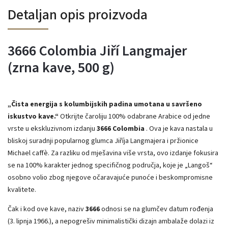
Detaljan opis proizvoda
3666 Colombia Jiří Langmajer
(zrna kave, 500 g)
„Čista energija s kolumbijskih padina umotana u savršeno
iskustvo kave.“
Otkrijte čaroliju 100% odabrane Arabice od jedne
vrste u ekskluzivnom izdanju
3666 Colombia
. Ova je kava nastala u
bliskoj suradnji popularnog glumca Jiříja Langmajera i pržionice
Michael caffè. Za razliku od mješavina više vrsta, ovo izdanje fokusira
se na 100% karakter jednog specifičnog područja, koje je „Langoš“
osobno volio zbog njegove očaravajuće punoće i beskompromisne
kvalitete.
Čak i kod ove kave, naziv
3666
odnosi se na glumčev datum rođenja
(3. lipnja 1966.), a nepogrešiv minimalistički dizajn ambalaže dolazi iz