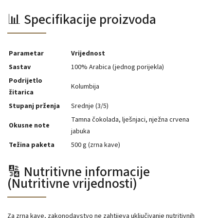
📊 Specifikacije proizvoda
Parametar
Vrijednost
Sastav
100% Arabica (jednog porijekla)
Podrijetlo
Kolumbija
žitarica
Stupanj prženja
Srednje (3/5)
Tamna čokolada, lješnjaci, nježna crvena
Okusne note
jabuka
Težina paketa
500 g (zrna kave)
🔢 Nutritivne informacije
(Nutritivne vrijednosti)
Za zrna kave, zakonodavstvo ne zahtijeva uključivanje nutritivnih