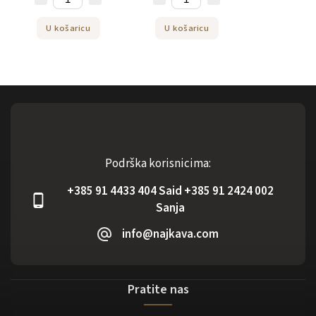
U košaricu
U košaricu
Podrška korisnicima:
+385 91 4433 404 Said +385 91 2424 002
Sanja
info@najkava.com
Pratite nas