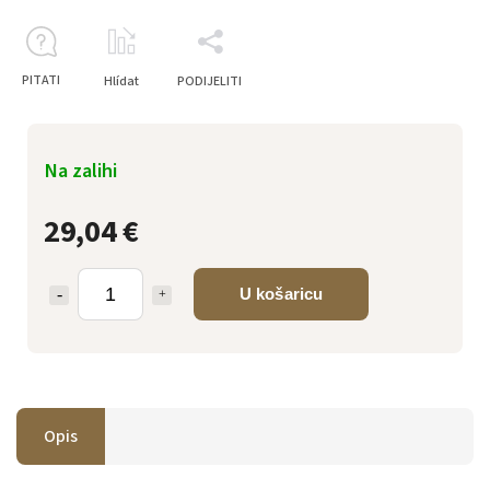
PITATI
Hlídat
PODIJELITI
Na zalihi
29,04 €
U košaricu
Opis