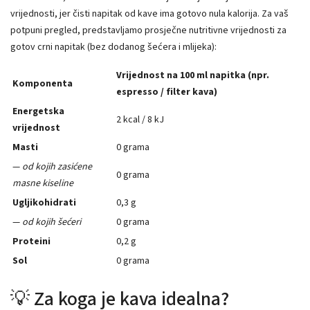
vrijednosti, jer čisti napitak od kave ima gotovo nula kalorija. Za vaš
potpuni pregled, predstavljamo prosječne nutritivne vrijednosti za
gotov crni napitak (bez dodanog šećera i mlijeka):
Vrijednost na 100 ml napitka (npr.
Komponenta
espresso / filter kava)
Energetska
2 kcal / 8 kJ
vrijednost
Masti
0 grama
—
od kojih zasićene
0 grama
masne kiseline
Ugljikohidrati
0,3 g
—
od kojih šećeri
0 grama
Proteini
0,2 g
Sol
0 grama
💡 Za koga je kava idealna?