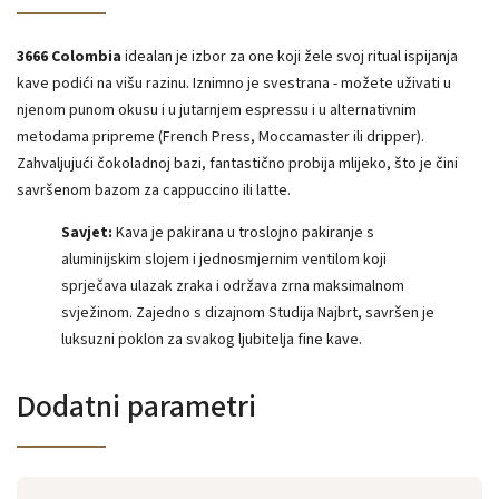
3666 Colombia
idealan je izbor za one koji žele svoj ritual ispijanja
kave podići na višu razinu. Iznimno je svestrana - možete uživati ​​u
njenom punom okusu i u jutarnjem espressu i u alternativnim
metodama pripreme (French Press, Moccamaster ili dripper).
Zahvaljujući čokoladnoj bazi, fantastično probija mlijeko, što je čini
savršenom bazom za cappuccino ili latte.
Savjet:
Kava je pakirana u troslojno pakiranje s
aluminijskim slojem i jednosmjernim ventilom koji
sprječava ulazak zraka i održava zrna maksimalnom
svježinom. Zajedno s dizajnom Studija Najbrt, savršen je
luksuzni poklon za svakog ljubitelja fine kave.
Dodatni parametri