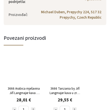
podrijetla
:
Michael Duben, Prepychy 224, 517 32
Proizvođač
:
Prepychy, Czech Republic
Povezani proizvodi
3666 Arabica mješavina
3666 Tanzania by Jiří
Jiří Langmajer kava u
Langmajer kava u zrnu
zrnu 500 g
500 g
28,01 €
29,55 €